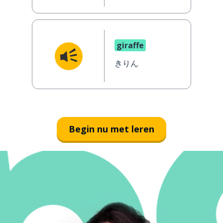
giraffe
きりん
Begin nu met leren