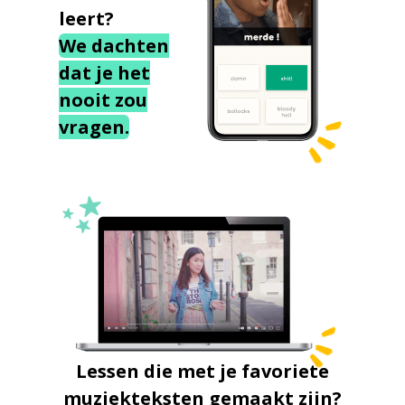
leert?
We dachten
dat je het
nooit zou
vragen.
Lessen die met je favoriete
muziekteksten gemaakt zijn?