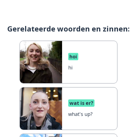
Gerelateerde woorden en zinnen:
hoi
hi
wat is er?
what's up?