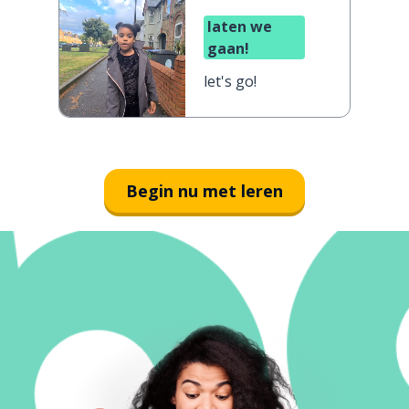
laten we
gaan!
let's go!
Begin nu met leren