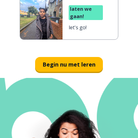
laten we
gaan!
let's go!
Begin nu met leren