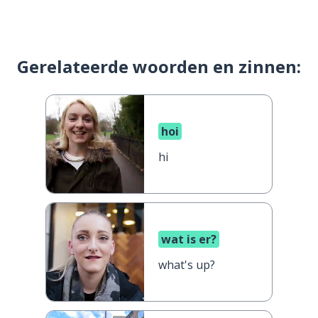
Gerelateerde woorden en zinnen:
hoi
hi
wat is er?
what's up?