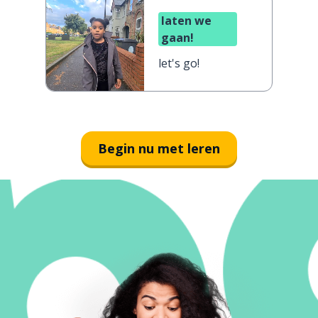
laten we
gaan!
let's go!
Begin nu met leren