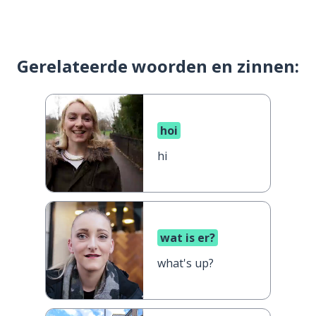
Gerelateerde woorden en zinnen:
hoi
hi
wat is er?
what's up?