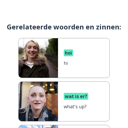
Gerelateerde woorden en zinnen:
hoi
hi
wat is er?
what's up?