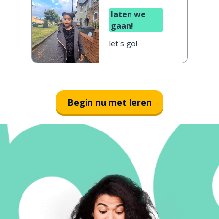
laten we
gaan!
let's go!
Begin nu met leren