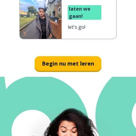
laten we
gaan!
let's go!
Begin nu met leren