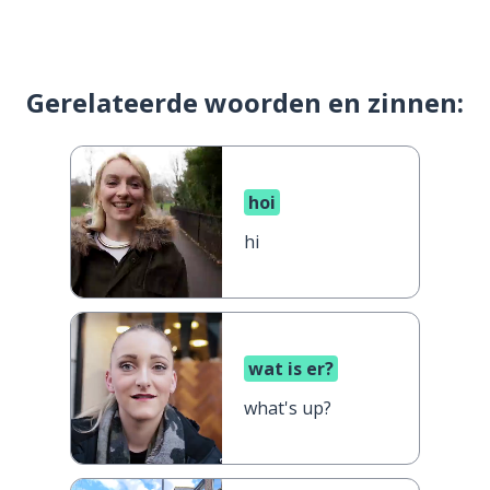
Gerelateerde woorden en zinnen:
hoi
hi
wat is er?
what's up?