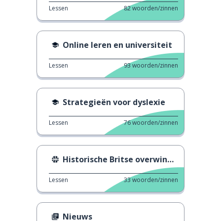
Lessen
82
woorden/zinnen
Online leren en universiteit
Lessen
93
woorden/zinnen
Strategieën voor dyslexie
Lessen
76
woorden/zinnen
Historische Britse overwinning in het basketbal
Lessen
33
woorden/zinnen
Nieuws