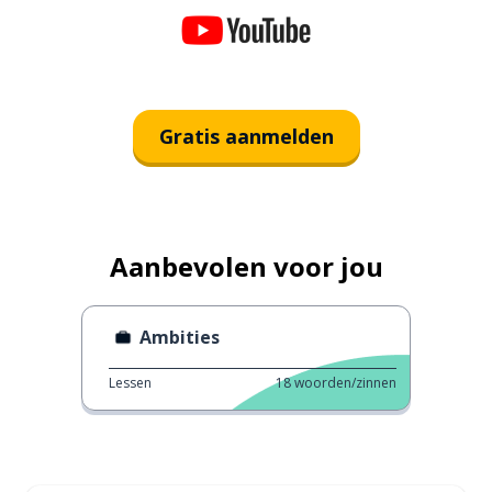
Gratis aanmelden
Aanbevolen voor jou
Ambities
Lessen
18
woorden/zinnen