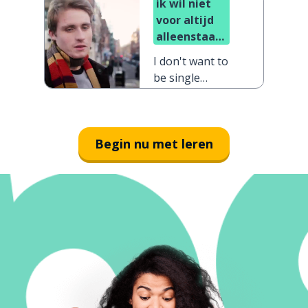
ik wil niet
voor altijd
alleenstaand
zijn
I don't want to
be single
forever
Begin nu met leren