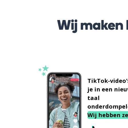
Wij maken h
TikTok-video'
je in een nie
taal
onderdompel
Wij hebben ze