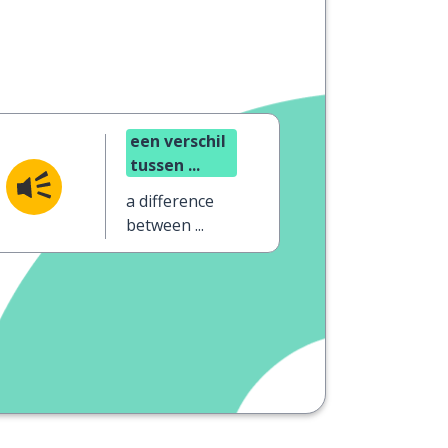
een verschil
tussen ...
a difference
between ...