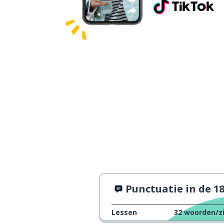
Punctuatie in de 18e e
Lessen
32
woorden/z