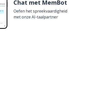
Chat met MemBot
Oefen het spreekvaardigheid
met onze AI-taalpartner
erkrijg het op
Google Play