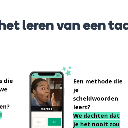
et leren van een taa
s die
Een methode die
uwe
je
scheldwoorden
en?
leert?
!
We dachten dat
je het nooit zou