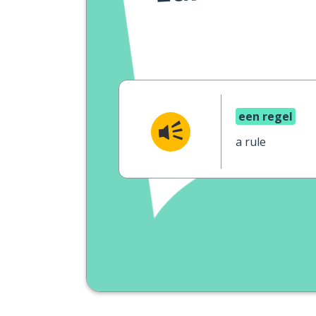
een regel
a rule