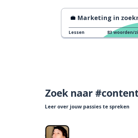
Marketing in zoekmachin
Lessen
83
woorden/z
Zoek naar #content 
Leer over jouw passies te spreken