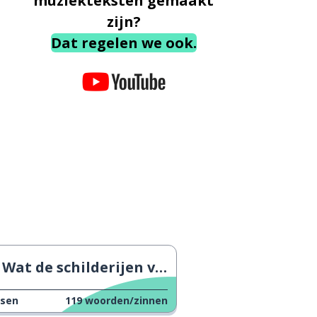
muziekteksten gemaakt
zijn?
Dat regelen we ook.
Wat de schilderijen van Rothko ons leren
ssen
119
woorden/zinnen