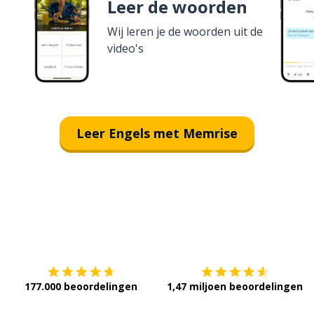
Leer de woorden
Wij leren je de woorden uit de
video's
Leer Engels met Memrise
Download op de
App Store
V
177.000 beoordelingen
1,47 miljoen beoordelingen