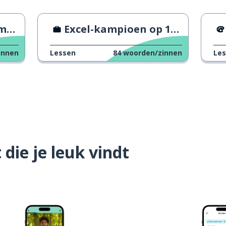
es
Excel-kampioen op 15-jarige leeftijd
innen
Lessen
84
woorden/zinnen
Le
die je leuk vindt