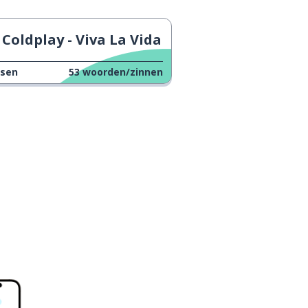
Coldplay - Viva La Vida
ssen
53
woorden/zinnen