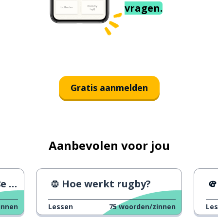
vragen.
Gratis aanmelden
Aanbevolen voor jou
euw
Hoe werkt rugby?
innen
Lessen
75
woorden/zinnen
Le