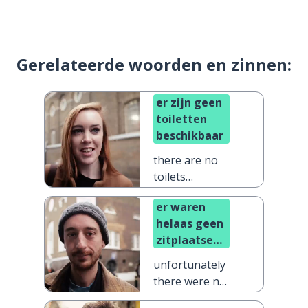
Gerelateerde woorden en zinnen:
er zijn geen
toiletten
beschikbaar
there are no
toilets
available
er waren
helaas geen
zitplaatsen
beschikbaar
unfortunately
there were no
seats available