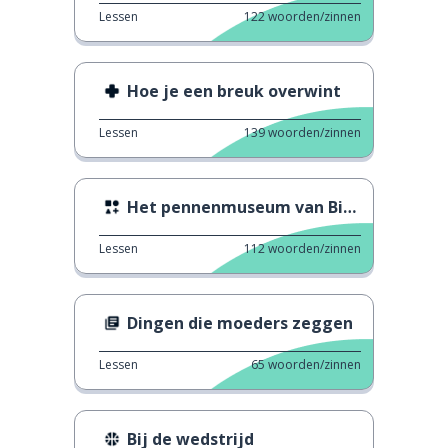
Lessen
122
woorden/zinnen
Hoe je een breuk overwint
Lessen
139
woorden/zinnen
Het pennenmuseum van Birmingham
Lessen
112
woorden/zinnen
Dingen die moeders zeggen
Lessen
65
woorden/zinnen
Bij de wedstrijd