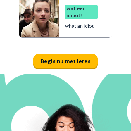
wat een
idioot!
what an idiot!
Begin nu met leren