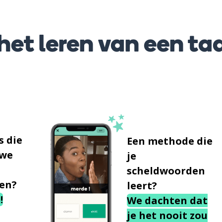
et leren van een taa
s die
Een methode die
uwe
je
scheldwoorden
en?
leert?
!
We dachten dat
je het nooit zou