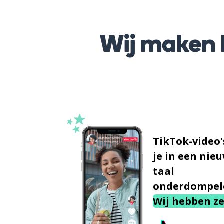
Wij maken h
TikTok-video'
je in een nie
taal
onderdompel
Wij hebben ze