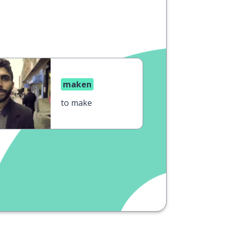
maken
to make