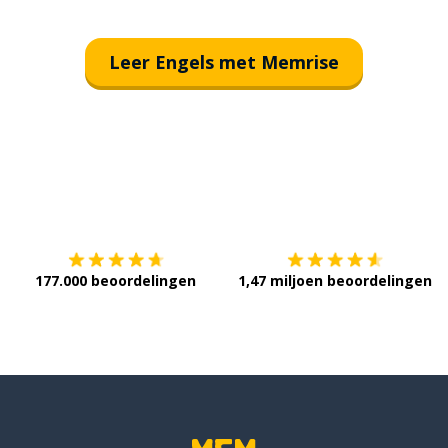
Leer Engels met Memrise
Download op de
App Store
V
177.000 beoordelingen
1,47 miljoen beoordelingen