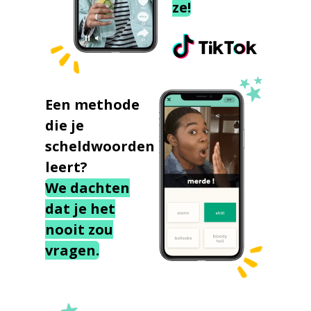
ze!
Een methode
die je
scheldwoorden
leert?
We dachten
dat je het
nooit zou
vragen.