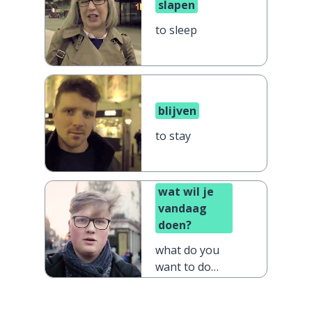
slapen
to sleep
blijven
to stay
wat wil je
vandaag
doen?
what do you
want to do
today?