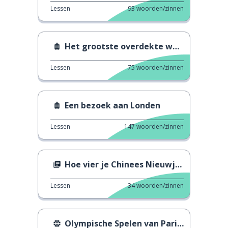
Lessen
93
woorden/zinnen
Het grootste overdekte waterpark
Lessen
75
woorden/zinnen
Een bezoek aan Londen
Lessen
147
woorden/zinnen
Hoe vier je Chinees Nieuwjaar?
Lessen
34
woorden/zinnen
Olympische Spelen van Parijs 2024