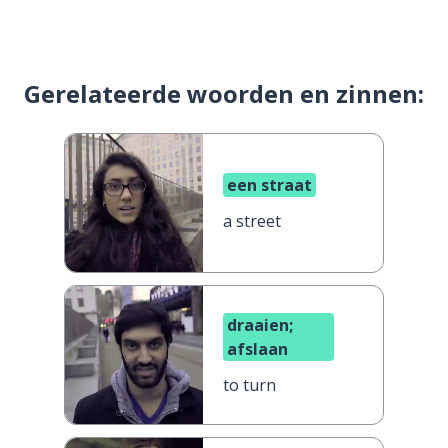
Gerelateerde woorden en zinnen:
een straat
a street
draaien;
afslaan
to turn