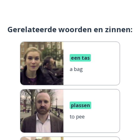
Gerelateerde woorden en zinnen:
een tas
a bag
plassen
to pee