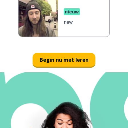
nieuw
new
Begin nu met leren