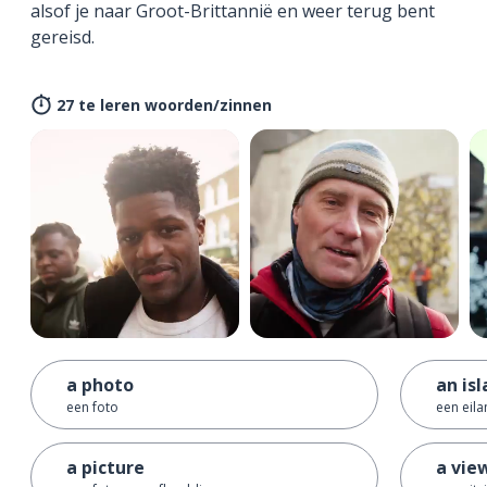
alsof je naar Groot-Brittannië en weer terug bent
gereisd.
27 te leren woorden/zinnen
a photo
an is
een foto
een eil
a picture
a vie