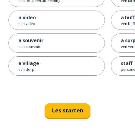
een foto; een afbeelding
een uitz
a video
a buf
een video
een buff
a souvenir
a sur
een souvenir
een ver
a village
staff
een dorp
persone
Les starten