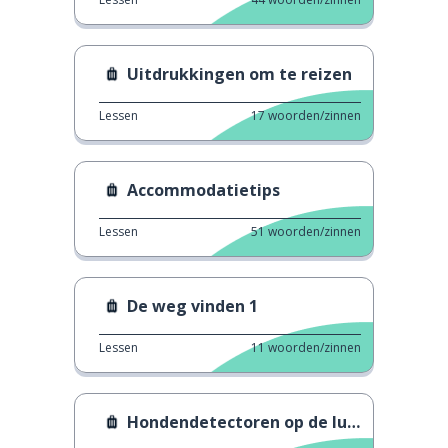
Uitdrukkingen om te reizen
Lessen
17
woorden/zinnen
Accommodatietips
Lessen
51
woorden/zinnen
De weg vinden 1
Lessen
11
woorden/zinnen
Hondendetectoren op de luchthaven