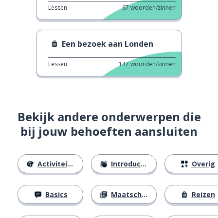
Lessen
67
woorden/zinnen
Een bezoek aan Londen
Lessen
147
woorden/zinnen
Bekijk andere onderwerpen die
bij jouw behoeften aansluiten
Activiteiten
Introducties
Overig
Basics
Maatschappij
Reizen