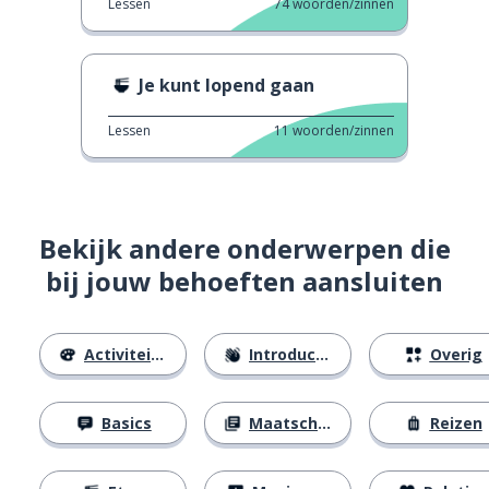
Lessen
74
woorden/zinnen
Je kunt lopend gaan
Lessen
11
woorden/zinnen
Bekijk andere onderwerpen die
bij jouw behoeften aansluiten
Activiteiten
Introducties
Overig
Basics
Maatschappij
Reizen