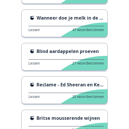
Wanneer doe je melk in de thee?
Lessen
47
woorden/zinnen
Blind aardappelen proeven
Lessen
27
woorden/zinnen
Reclame - Ed Sheeran en Ketchup
Lessen
25
woorden/zinnen
Britse mousserende wijnen