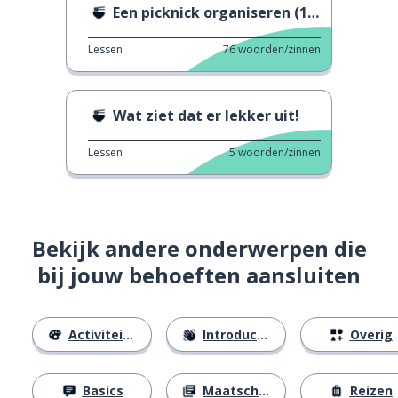
Een picknick organiseren (1935)
Lessen
76
woorden/zinnen
Wat ziet dat er lekker uit!
Lessen
5
woorden/zinnen
Bekijk andere onderwerpen die
bij jouw behoeften aansluiten
Activiteiten
Introducties
Overig
Basics
Maatschappij
Reizen