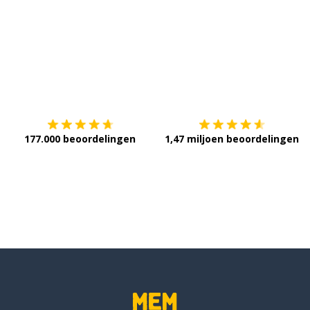
Download op de
App Store
V
 bord
177.000 beoordelingen
1,47 miljoen beoordelingen
llemaal
rt