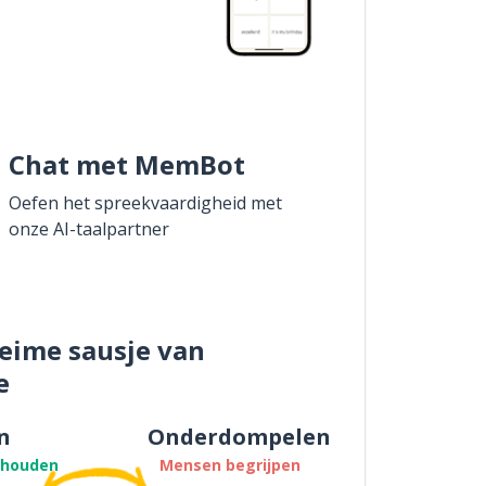
Chat met MemBot
Oefen het spreekvaardigheid met
onze AI-taalpartner
eime sausje van
e
n
Onderdompelen
thouden
Mensen begrijpen