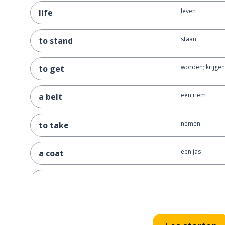
leven
life
staan
to stand
worden; krijgen
to get
een riem
a belt
nemen
to take
een jas
a coat
hier
here
verhuren
to let