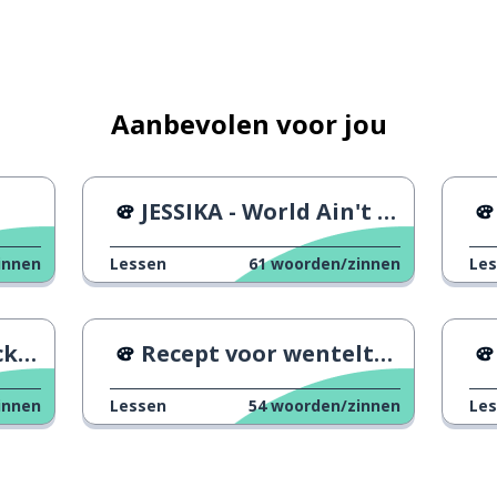
Aanbevolen voor jou
JESSIKA - World Ain't Ready
innen
Lessen
61
woorden/zinnen
Le
Sun
Recept voor wentelteefjes
innen
Lessen
54
woorden/zinnen
Le