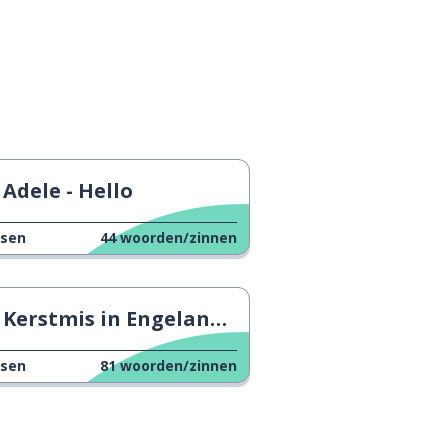
Adele - Hello
ssen
44
woorden/zinnen
Kerstmis in Engeland: Nieuwjaarsdag
ssen
81
woorden/zinnen