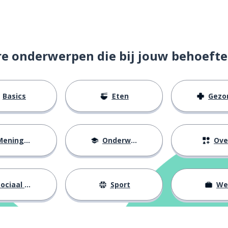
re onderwerpen die bij jouw behoefte
Basics
Eten
Gezondh
eningen
Onderwijs
Ove
jn minst
ociaal leven
Sport
We