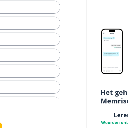
Het geh
Memris
Lere
Woorden on