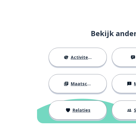
alles
everything
een vleermuis
a bat
Bekijk ande
misschien
maybe
Activiteiten
hebben
to have
goed
good
Maatschappij
M
een reden
a reason
minstens; op zi
at least
Relaties
S
zeggen
to say