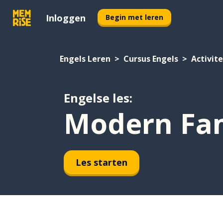
Inloggen
Begin met leren
Engels Leren
Cursus Engels
Activit
Engelse les:
Modern Fam
Les starten