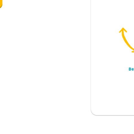
men
Be