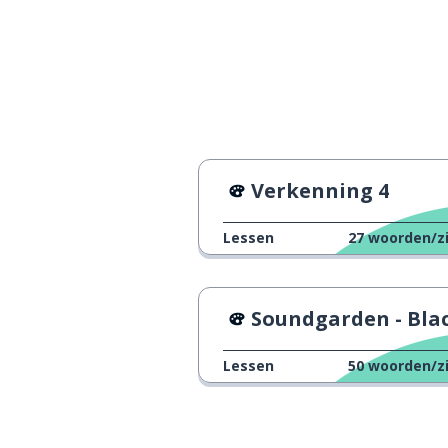
wie; die; dat
who
doen
to do
weten; kennen
to know
Verkenning 4
een middel
a means
Lessen
27
woorden/z
hoe lang
how long
precies
exactly
Soundgarden - Black Hole 
een seconde
a second
Lessen
50
woorden/z
voor
before