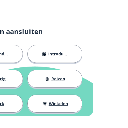
n aansluiten
eid
Introducties
rig
Reizen
rk
Winkelen