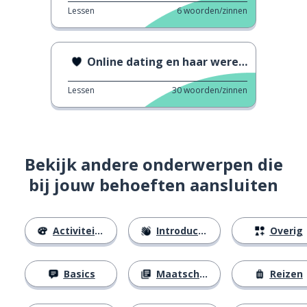
Lessen
6
woorden/zinnen
Online dating en haar wereldwijde impact
Lessen
30
woorden/zinnen
Bekijk andere onderwerpen die
bij jouw behoeften aansluiten
Activiteiten
Introducties
Overig
Basics
Maatschappij
Reizen