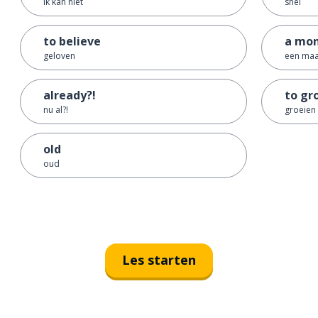
ik kan niet
snel
to believe
a mo
geloven
een ma
already?!
to gr
nu al?!
groeien
old
oud
Les starten