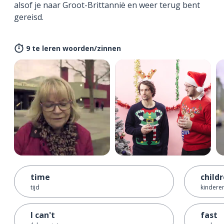
alsof je naar Groot-Brittannië en weer terug bent
gereisd.
9 te leren woorden/zinnen
time
child
tijd
kindere
I can't
fast