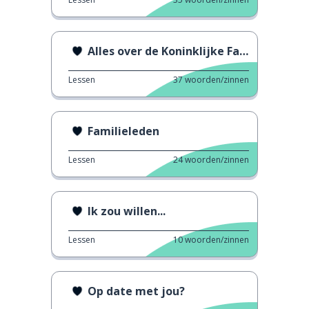
Alles over de Koninklijke Familie
Lessen
37
woorden/zinnen
Familieleden
Lessen
24
woorden/zinnen
Ik zou willen...
Lessen
10
woorden/zinnen
Op date met jou?