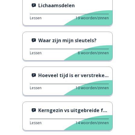
Lichaamsdelen
Lessen
19
woorden/zinnen
Waar zijn mijn sleutels?
Lessen
8
woorden/zinnen
Hoeveel tijd is er verstreken?
Lessen
10
woorden/zinnen
Kerngezin vs uitgebreide familie
Lessen
14
woorden/zinnen