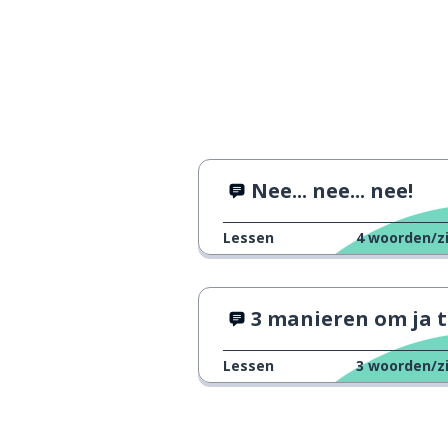
Nee... nee... nee!
Lessen
4
woorden/z
3 manieren om ja te zegg
Lessen
3
woorden/z