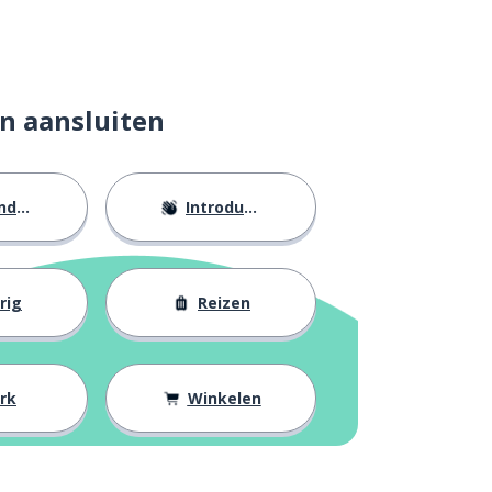
n aansluiten
eid
Introducties
rig
Reizen
rk
Winkelen