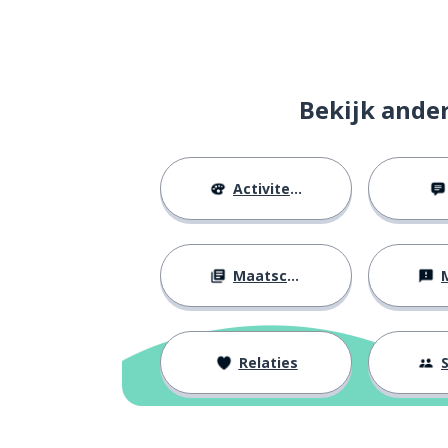
Bekijk ande
Activiteiten
Maatschappij
M
Relaties
S