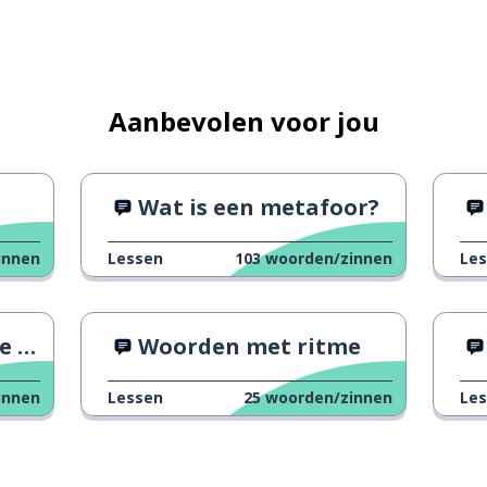
Aanbevolen voor jou
Wat is een metafoor?
innen
Lessen
103
woorden/zinnen
Le
en
Woorden met ritme
innen
Lessen
25
woorden/zinnen
Le