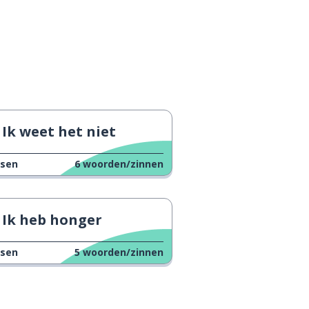
Ik weet het niet
ssen
6
woorden/zinnen
Ik heb honger
ssen
5
woorden/zinnen