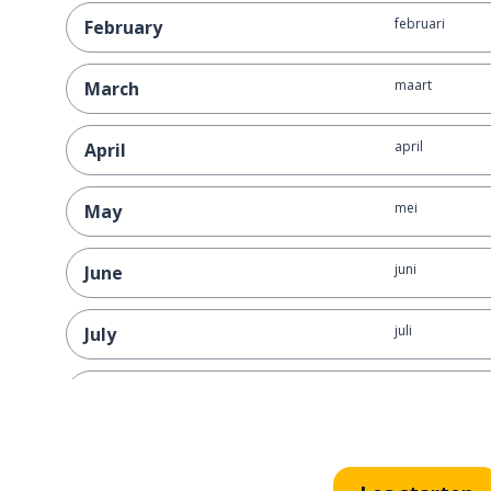
februari
February
maart
March
april
April
mei
May
juni
June
juli
July
augustus
August
september
September