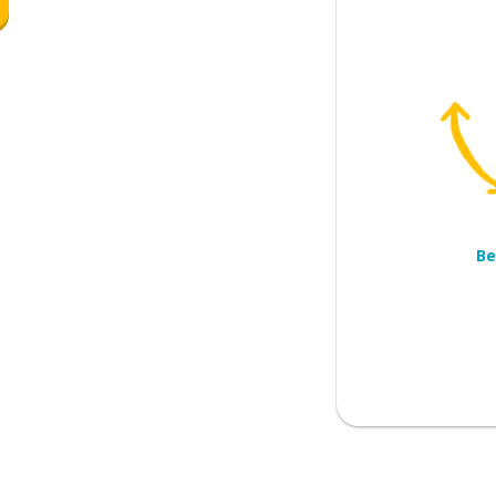
Be
m vandaag?
twee januari