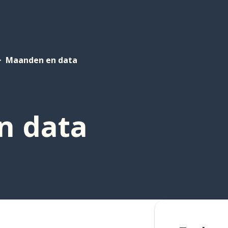
Maanden en data
n data