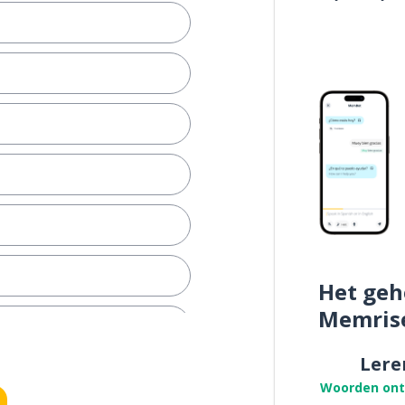
Het geh
Memris
Lere
Woorden on