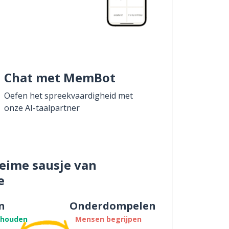
Chat met MemBot
Oefen het spreekvaardigheid met
onze AI-taalpartner
eime sausje van
e
n
Onderdompelen
thouden
Mensen begrijpen