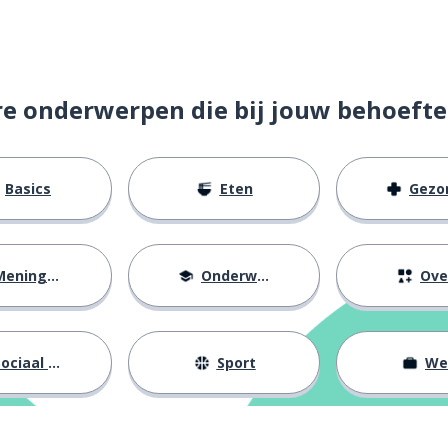
re onderwerpen die bij jouw behoefte
Basics
Eten
Gezondh
eningen
Onderwijs
Ove
ociaal leven
Sport
We