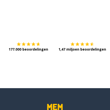
Download op de
App Store
V
177.000 beoordelingen
1,47 miljoen beoordelingen