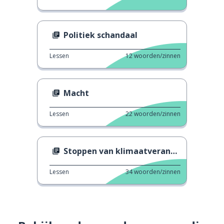
Politiek schandaal
Lessen
12
woorden/zinnen
Macht
Lessen
22
woorden/zinnen
Stoppen van klimaatverandering
Lessen
34
woorden/zinnen