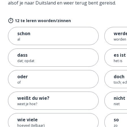
alsof je naar Duitsland en weer terug bent gereisd.
12 te leren woorden/zinnen
schon
werd
al
worden
dass
es ist
dat; opdat
het is
oder
doch
of
toch; ec
weißt du wie?
nicht
weet je hoe?
niet
wie viele
so
hoeveel (telbaar)
zo