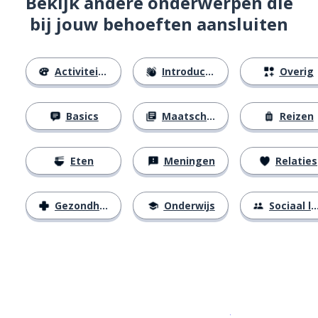
Bekijk andere onderwerpen die
bij jouw behoeften aansluiten
Activiteiten
Introducties
Overig
Basics
Maatschappij
Reizen
Eten
Meningen
Relaties
Gezondheid
Onderwijs
Sociaal leven
Download op de