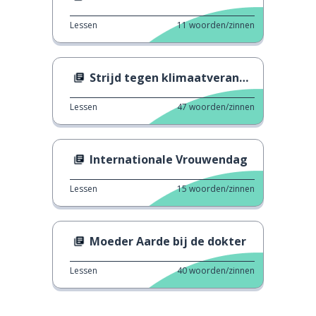
Lessen
11
woorden/zinnen
Strijd tegen klimaatverandering
Lessen
47
woorden/zinnen
Internationale Vrouwendag
Lessen
15
woorden/zinnen
Moeder Aarde bij de dokter
Lessen
40
woorden/zinnen