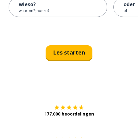
wieso?
oder
waarom?; hoezo?
of
Les starten
Download op de
177.000 beoordelingen
Verkrijg het op