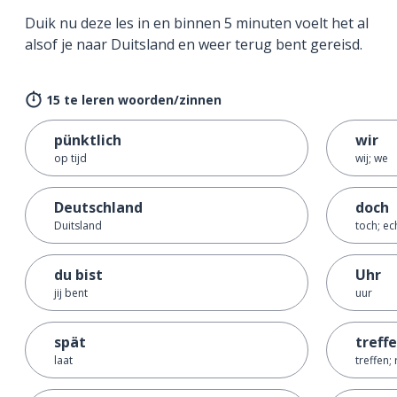
Duik nu deze les in en binnen 5 minuten voelt het al
alsof je naar Duitsland en weer terug bent gereisd.
15 te leren woorden/zinnen
pünktlich
wir
op tijd
wij; we
Deutschland
doch
Duitsland
toch; ec
du bist
Uhr
jij bent
uur
spät
treff
laat
treffen;