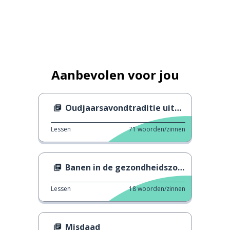
Aanbevolen voor jou
Oudjaarsavondtraditie uitgelegd
Lessen
71
woorden/zinnen
Banen in de gezondheidszorg
Lessen
18
woorden/zinnen
Misdaad