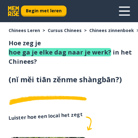
Begin met leren
Chinees Leren
Cursus Chinees
Chinees zinnenboek
Hoe zeg je
hoe ga je elke dag naar je werk?
in het
Chinees?
(
nǐ měi tiān zěnme shàngbān?
)
Luister hoe een local het zegt