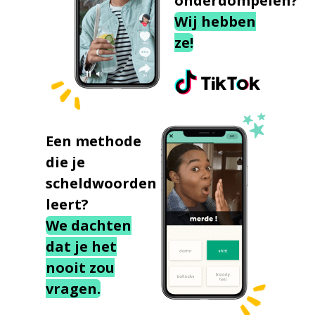
onderdompelen?
Wij hebben
ze!
Een methode
die je
scheldwoorden
leert?
We dachten
dat je het
nooit zou
vragen.