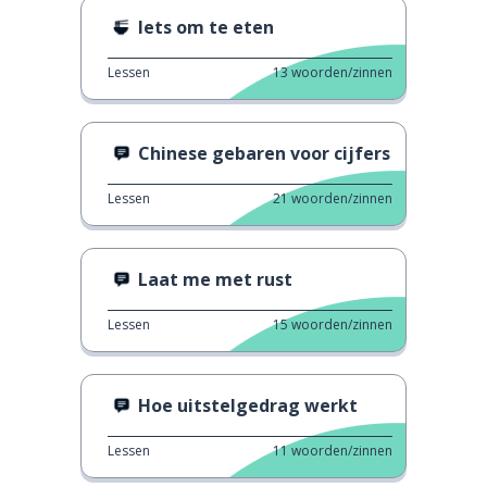
Iets om te eten
Lessen
13
woorden/zinnen
Chinese gebaren voor cijfers
Lessen
21
woorden/zinnen
Laat me met rust
Lessen
15
woorden/zinnen
Hoe uitstelgedrag werkt
Lessen
11
woorden/zinnen