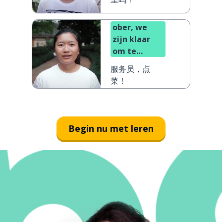
ober, we
zijn klaar
om te
bestellen!
服务员，点
菜！
Begin nu met leren