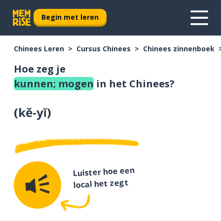
Begin met leren
Chinees Leren
Cursus Chinees
Chinees zinnenboek
Hoe zeg je
kunnen; mogen
in het Chinees?
(
kě-yǐ
)
Luister hoe een
local het zegt