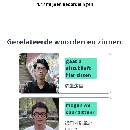
1,47 miljoen beoordelingen
Gerelateerde woorden en zinnen:
gaat u
alstublieft
hier zitten
请坐这里
mogen we
daar zitten?
我们可以坐那
里吗？