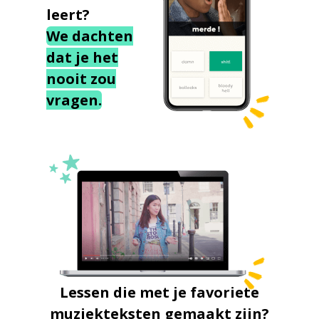
leert?
We dachten
dat je het
nooit zou
vragen.
Lessen die met je favoriete
muziekteksten gemaakt zijn?