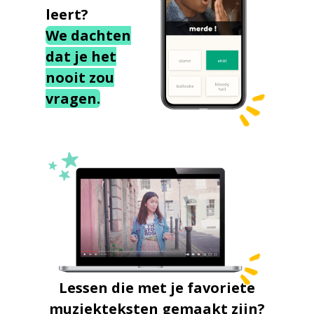
leert?
We dachten
dat je het
nooit zou
vragen.
Lessen die met je favoriete
muziekteksten gemaakt zijn?