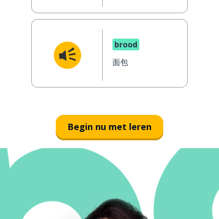
brood
面包
Begin nu met leren