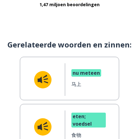
1,47 miljoen beoordelingen
Gerelateerde woorden en zinnen:
nu meteen
马上
eten;
voedsel
食物