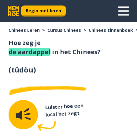
Begin met leren
Chinees Leren
Cursus Chinees
Chinees zinnenboek
Hoe zeg je
de aardappel
in het Chinees?
(
tǔdòu
)
Luister hoe een
local het zegt