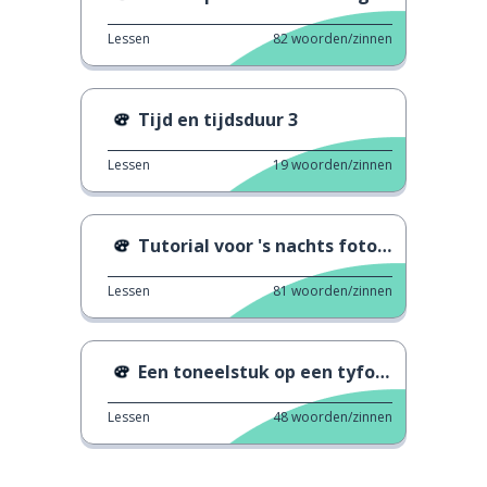
Lessen
82
woorden/zinnen
Tijd en tijdsduur 3
Lessen
19
woorden/zinnen
Tutorial voor 's nachts foto's maken
Lessen
81
woorden/zinnen
Een toneelstuk op een tyfoondag
Lessen
48
woorden/zinnen