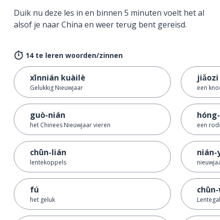
Duik nu deze les in en binnen 5 minuten voelt het al
alsof je naar China en weer terug bent gereisd.
14 te leren woorden/zinnen
xīnnián kuàilè
jiǎozi
Gelukkig Nieuwjaar
een kno
guò-nián
hóng
het Chinees Nieuwjaar vieren
een rod
chūn-lián
nián-
lentekoppels
nieuwja
fú
chūn
het geluk
Lentega