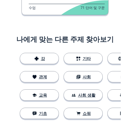
수업
71
단어 및 구문
나에게 맞는 다른 주제 찾아보기
강
기타
스
관계
사회
교육
사회 생활
기초
쇼핑