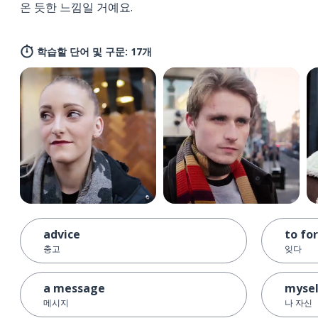
온 듯한 느낌일 거예요.
학습할 단어 및 구문: 17개
advice
to fo
충고
잊다
a message
mysel
메시지
나 자신