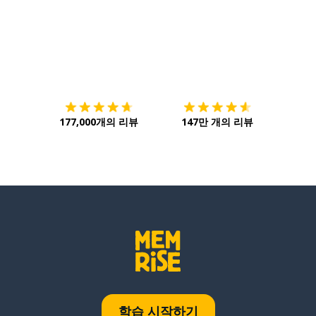
다운로드하기
앱 스토어
시작하
177,000개의 리뷰
147만 개의 리뷰
학습 시작하기