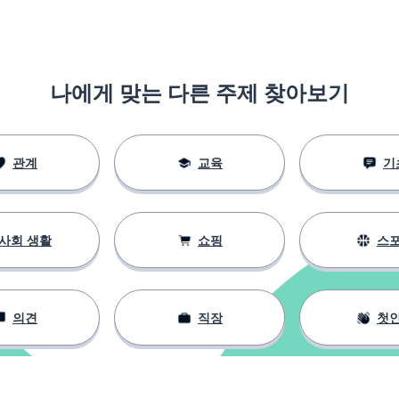
나에게 맞는 다른 주제 찾아보기
관계
교육
기
사회 생활
쇼핑
스
의견
직장
첫