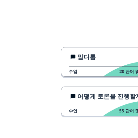
경험
experience
경험은 최고의 
experience is the best teacher
모험하듯 가다
to venture
말다툼
얻다
to gain
수업
20
단어 
모험을 하지 않으
nothing ventured, nothing
gained
어떻게 토론을 진행할
수업
55
단어 