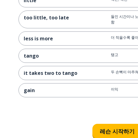
little
들인 시간이나 노
too little, too late
함
더 적을수록 좋
less is more
탱고
tango
두 손뼉이 마주
it takes two to tango
이익
gain
고통 없이는 얻
no pain no gain
쉽게 얻은 것은 
easy comes easy goes
레슨 시작하기