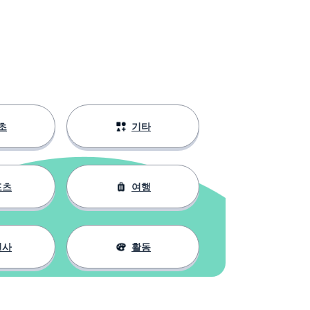
초
기타
포츠
여행
인사
활동