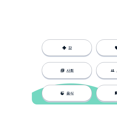
강
사회
음식