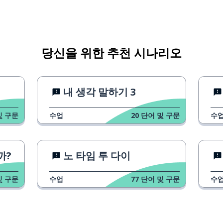
당신을 위한 추천 시나리오
스승이에요
내 생각 말하기 3
및 구문
수업
20
단어 및 구문
수
면 아무것도 얻을 수 없어요
까?
노 타임 투 다이
및 구문
수업
77
단어 및 구문
수