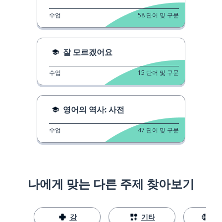
수업
58
단어 및 구문
잘 모르겠어요
수업
15
단어 및 구문
영어의 역사: 사전
수업
47
단어 및 구문
나에게 맞는 다른 주제 찾아보기
강
기타
스