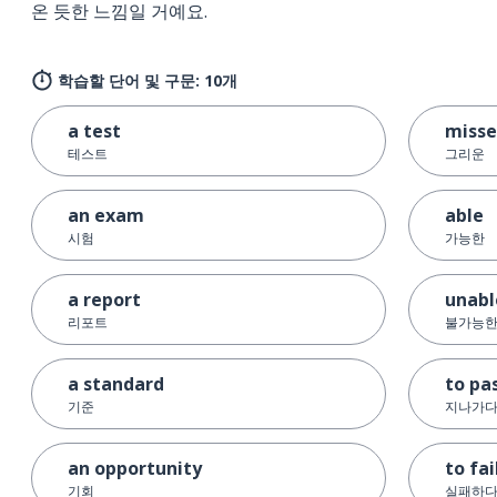
온 듯한 느낌일 거예요.
학습할 단어 및 구문: 10개
a test
miss
테스트
그리운
an exam
able
시험
가능한
a report
unabl
리포트
불가능
a standard
to pa
기준
지나가다
an opportunity
to fai
기회
실패하