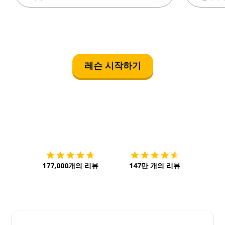
레슨 시작하기
다운로드하기
앱 스토어
시작하
177,000개의 리뷰
147만 개의 리뷰