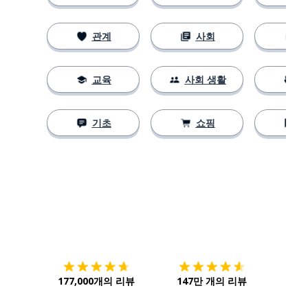
관계
사회
교육
사회 생활
기초
쇼핑
다운로드하기
앱 스토어
시작하
177,000개의 리뷰
147만 개의 리뷰