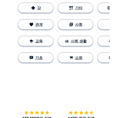
강
기타
스
관계
사회
교육
사회 생활
기초
쇼핑
다운로드하기
앱 스토어
시작하