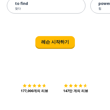
to find
powe
찾다
힘
레슨 시작하기
다운로드하기
앱 스토어
시작하
177,000개의 리뷰
147만 개의 리뷰