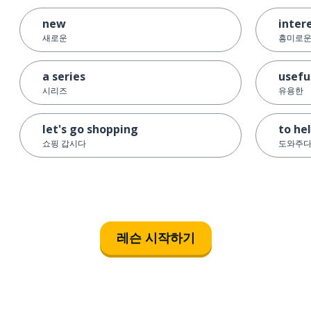
new
inter
새로운
흥미로
a series
usefu
시리즈
유용한
let's go shopping
to he
쇼핑 갑시다
도와주
레슨 시작하기