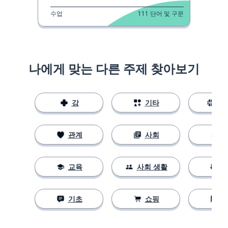
수업
111
단어 및 구문
나에게 맞는 다른 주제 찾아보기
강
기타
스
관계
사회
교육
사회 생활
기초
쇼핑