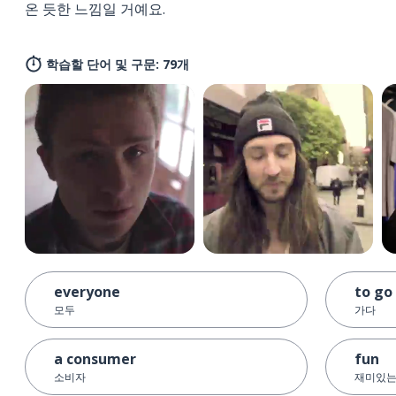
온 듯한 느낌일 거예요.
학습할 단어 및 구문: 79개
everyone
to go
모두
가다
a consumer
fun
소비자
재미있는