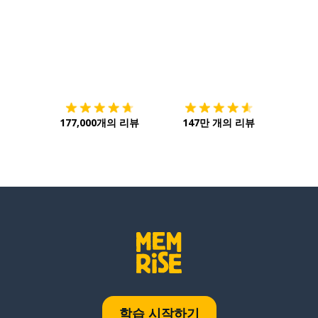
다운로드하기
앱 스토어
시작하
177,000개의 리뷰
147만 개의 리뷰
학습 시작하기