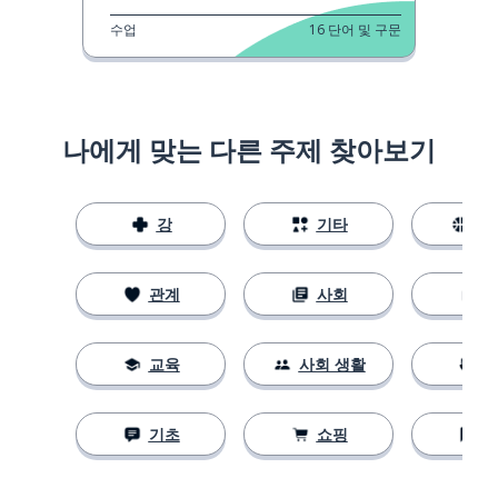
수업
16
단어 및 구문
나에게 맞는 다른 주제 찾아보기
강
기타
스
관계
사회
교육
사회 생활
기초
쇼핑