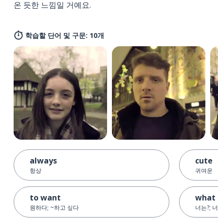
온 듯한 느낌일 거예요.
학습할 단어 및 구문: 10개
always
cute
항상
귀여운
to want
what 
원하다; ~하고 싶다
너는?; 