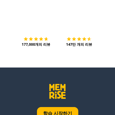
다운로드하기
앱 스토어
시작하
177,000개의 리뷰
147만 개의 리뷰
학습 시작하기