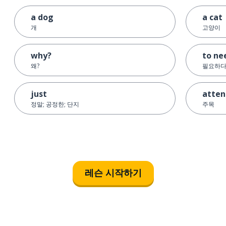
a dog
a cat
개
고양이
why?
to ne
왜?
필요하
just
atten
정말; 공정한; 단지
주목
레슨 시작하기