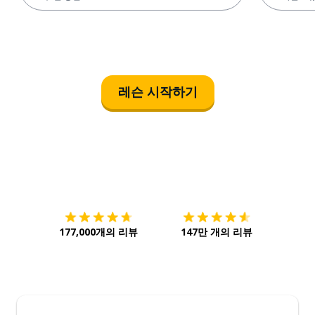
레슨 시작하기
다운로드하기
앱 스토어
시작하
177,000개의 리뷰
147만 개의 리뷰