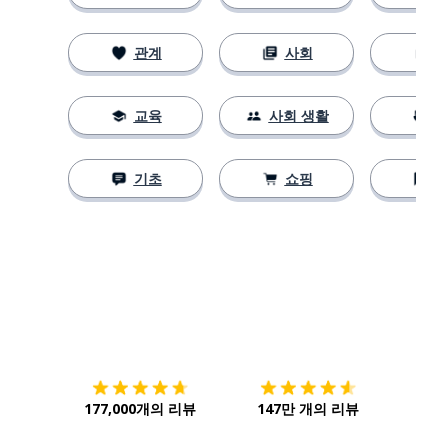
관계
사회
교육
사회 생활
기초
쇼핑
다운로드하기
앱 스토어
시작하
177,000개의 리뷰
147만 개의 리뷰