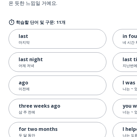
온 듯한 느낌일 거예요.
학습할 단어 및 구문: 11개
last
in fo
마지막
네 시간 
last night
last 
어제 저녁
지난번
ago
I was
이전에
나는 ~ 
three weeks ago
you w
삼 주 전에
너는 ~ 
for two months
I hel
두 달 동안
나는 도