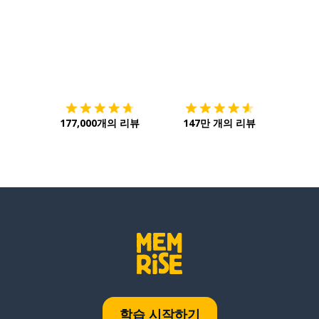
다운로드하기
앱 스토어
시작하
177,000개의 리뷰
147만 개의 리뷰
학습 시작하기