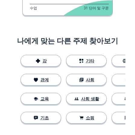
수업
31
단어 및 구문
나에게 맞는 다른 주제 찾아보기
강
기타
스
관계
사회
교육
사회 생활
기초
쇼핑