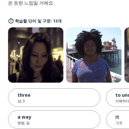
온 듯한 느낌일 거예요.
학습할 단어 및 구문: 13개
three
to un
삼; 3
이해하
a way
it
방법; 길
그것