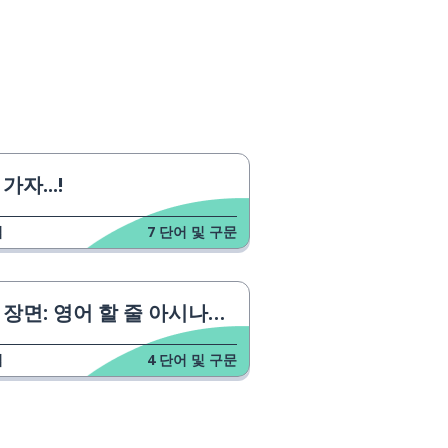
가자...!
업
7
단어 및 구문
장면: 영어 할 줄 아시나요?
업
4
단어 및 구문