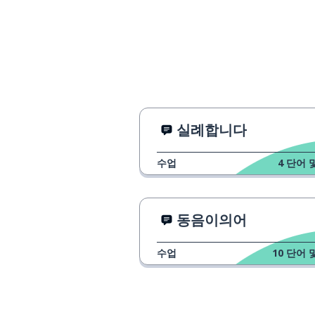
실례합니다
수업
4
단어 
동음이의어
수업
10
단어 