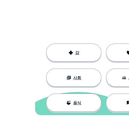
강
사회
음식