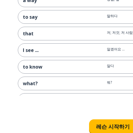
a way
말하다
to say
저; 저것; 저 사람
that
알겠어요 ...
I see ...
알다
to know
뭐?
what?
의미하다
to mean
이해하다
to understand
레슨 시작하기