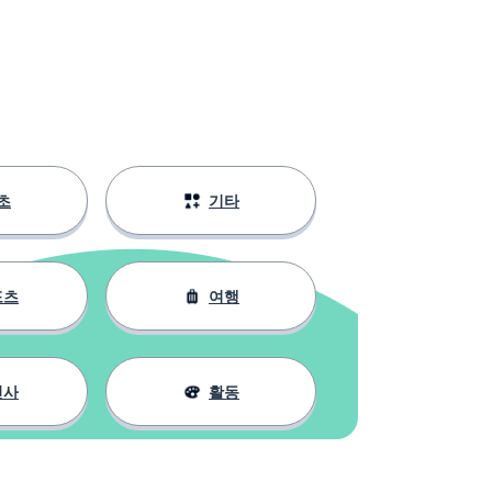
초
기타
포츠
여행
인사
활동