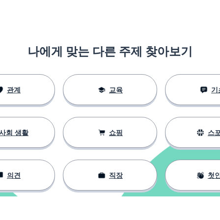
나에게 맞는 다른 주제 찾아보기
관계
교육
기
사회 생활
쇼핑
스
의견
직장
첫