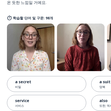
온 듯한 느낌일 거예요.
학습할 단어 및 구문: 98개
a secret
a suit
비밀
양복
service
also
서비스
또한; 역