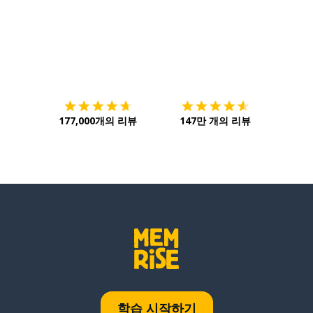
다운로드하기
앱 스토어
시작하
177,000개의 리뷰
147만 개의 리뷰
학습 시작하기