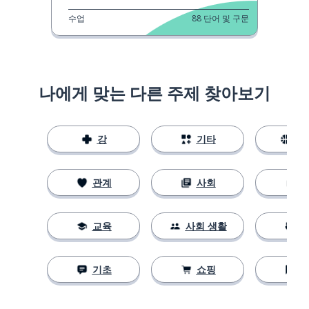
수업
88
단어 및 구문
나에게 맞는 다른 주제 찾아보기
강
기타
스
관계
사회
교육
사회 생활
기초
쇼핑