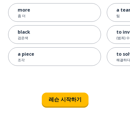
more
a te
좀 더
팀
black
to in
검은색
(범죄) 
a piece
to so
조각
해결하
레슨 시작하기