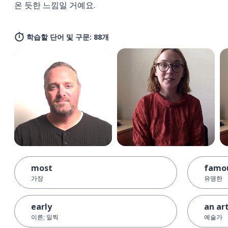
온 듯한 느낌일 거예요.
학습할 단어 및 구문: 88개
most
famo
가장
유명한
early
an art
이른; 일찍
예술가