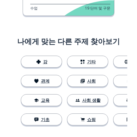
수업
19
단어 및 구문
나에게 맞는 다른 주제 찾아보기
강
기타
스
관계
사회
교육
사회 생활
기초
쇼핑