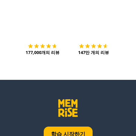
다운로드하기
앱 스토어
시작하
177,000개의 리뷰
147만 개의 리뷰
학습 시작하기