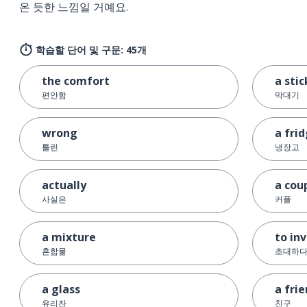
온 듯한 느낌일 거예요.
학습할 단어 및 구문: 45개
the comfort
a stic
편안함
막대기
wrong
a fri
틀린
냉장고
actually
a cou
사실은
커플
a mixture
to inv
혼합물
초대하
a glass
a fri
유리잔
친구