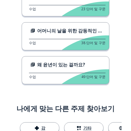
수업
23
단어 및 구문
어머니의 날을 위한 감동적인 비디오
수업
38
단어 및 구문
왜 윤년이 있는 걸까요?
수업
49
단어 및 구문
나에게 맞는 다른 주제 찾아보기
강
기타
스