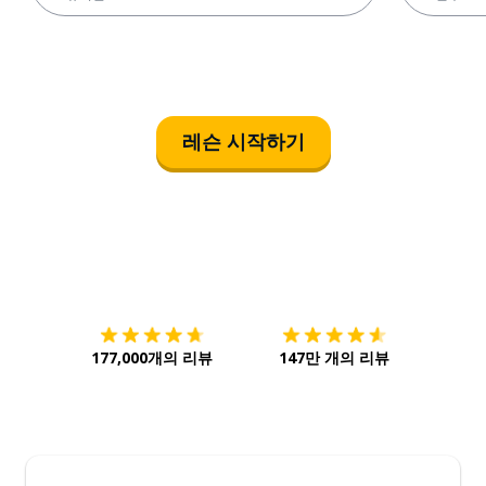
레슨 시작하기
다운로드하기
앱 스토어
시작하
177,000개의 리뷰
147만 개의 리뷰