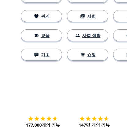
관계
사회
교육
사회 생활
기초
쇼핑
다운로드하기
앱 스토어
시작하
177,000개의 리뷰
147만 개의 리뷰