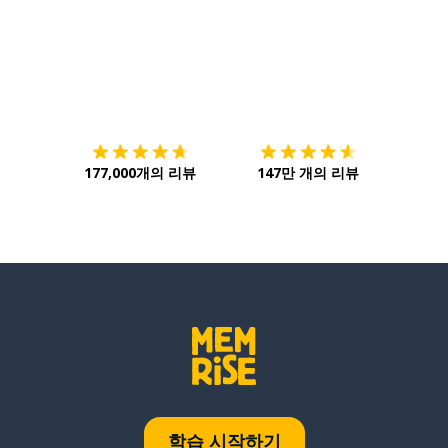
다운로드하기
앱 스토어
시작하
177,000개의 리뷰
147만 개의 리뷰
학습 시작하기