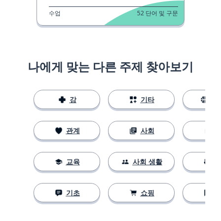
수업
52
단어 및 구문
나에게 맞는 다른 주제 찾아보기
강
기타
스
관계
사회
교육
사회 생활
기초
쇼핑