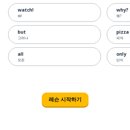
watch!
why?
봐!
왜?
but
pizza
그러나
피자
all
only
모든
단지
레슨 시작하기