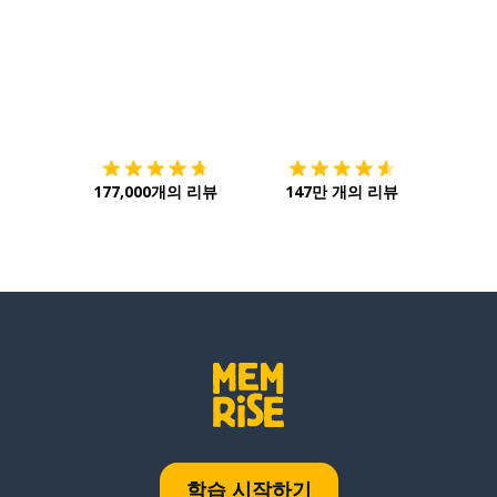
다운로드하기
앱 스토어
시작하
177,000개의 리뷰
147만 개의 리뷰
학습 시작하기