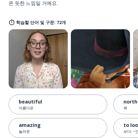
온 듯한 느낌일 거예요.
학습할 단어 및 구문: 72개
beautiful
north
아름다운
북
amazing
to lo
놀라운
보다; ~