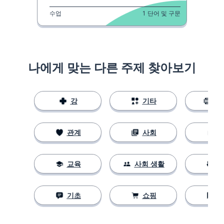
수업
1
단어 및 구문
나에게 맞는 다른 주제 찾아보기
강
기타
스
관계
사회
교육
사회 생활
기초
쇼핑