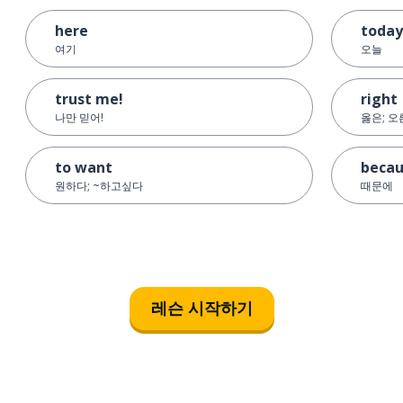
here
today
여기
오늘
trust me!
right
나만 믿어!
옳은; 
to want
beca
원하다; ~하고싶다
때문에
레슨 시작하기