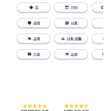
강
기타
스
관계
사회
교육
사회 생활
기초
쇼핑
다운로드하기
앱 스토어
시작하