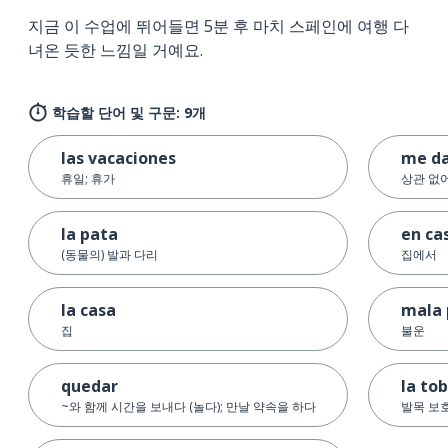
지금 이 수업에 뛰어들면 5분 후 마치 스페인에 여행 다
녀온 듯한 느낌일 거예요.
학습할 단어 및 구문: 9개
las vacaciones
me da
휴일; 휴가
상관 없
la pata
en ca
(동물의) 발과 다리
집에서
la casa
mala 
집
불운
quedar
la tob
~와 함께 시간을 보내다 (놀다); 만날 약속을 하다
발목 보