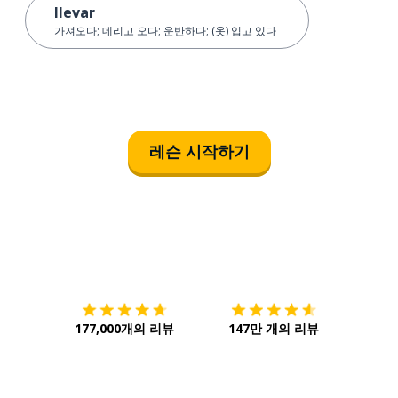
llevar
가져오다; 데리고 오다; 운반하다; (옷) 입고 있다
레슨 시작하기
다운로드하기
앱 스토어
시작하
177,000개의 리뷰
147만 개의 리뷰