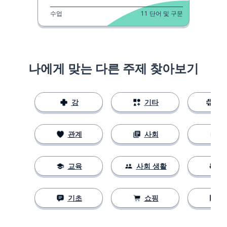
수업
11
단어 및 구문
나에게 맞는 다른 주제 찾아보기
강
기타
스
관계
사회
교육
사회 생활
기초
쇼핑