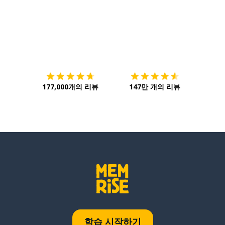
다운로드하기
앱 스토어
시작하
177,000개의 리뷰
147만 개의 리뷰
학습 시작하기