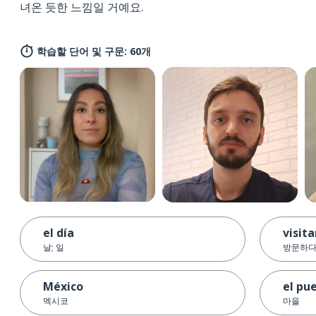
녀온 듯한 느낌일 거예요.
학습할 단어 및 구문: 60개
el día
visita
날; 일
방문하
México
el pu
멕시코
마을