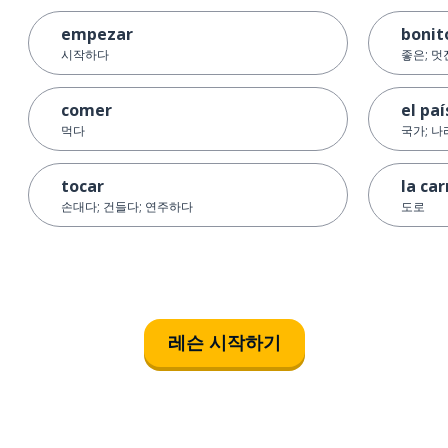
empezar
bonit
시작하다
좋은; 멋
comer
el paí
먹다
국가; 나
tocar
la ca
손대다; 건들다; 연주하다
도로
레슨 시작하기