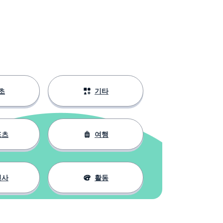
초
기타
포츠
여행
인사
활동