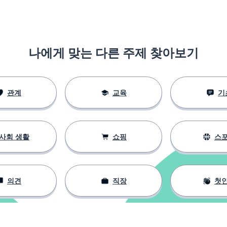
나에게 맞는 다른 주제 찾아보기
관계
교육
기
사회 생활
쇼핑
스
의견
직장
첫