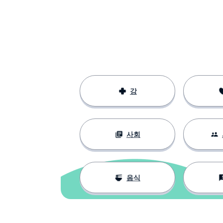
강
사회
음식