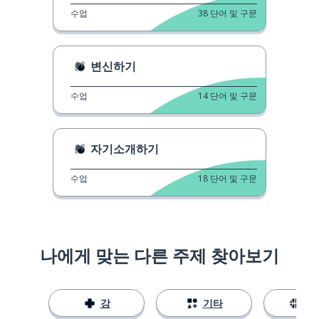
수업
38
단어 및 구문
변신하기
수업
14
단어 및 구문
자기소개하기
수업
18
단어 및 구문
나에게 맞는 다른 주제 찾아보기
강
기타
스