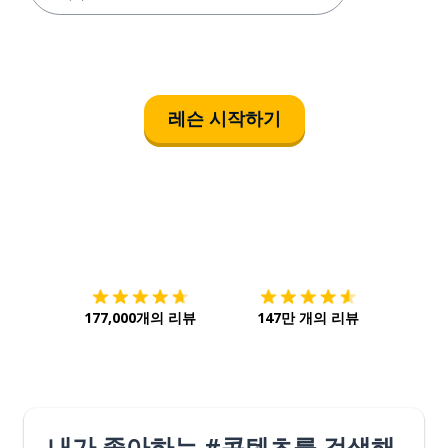
레슨 시작하기
다운로드하기
앱 스토어
시작하
177,000개의 리뷰
147만 개의 리뷰
내가 좋아하는 #콘텐츠를 검색해