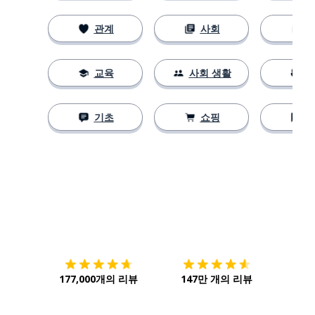
관계
사회
교육
사회 생활
기초
쇼핑
다운로드하기
앱 스토어
시작하
177,000개의 리뷰
147만 개의 리뷰