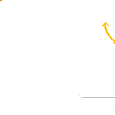
다
 믿다
다