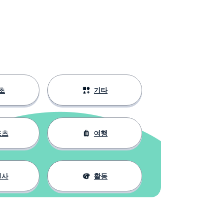
초
기타
포츠
여행
인사
활동