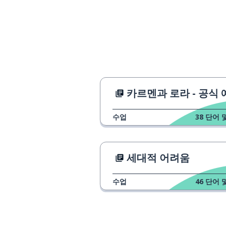
escoger
브라질
Brasil
첨부하다; 첨가
añadir
남자
el hombre
카르멘과 로라 - 공식 예고
공부하다
estudiar
수업
38
단어 
오늘
hoy
세대적 어려움
날; 일
el día
수업
46
단어 
좀 더
más
중요한