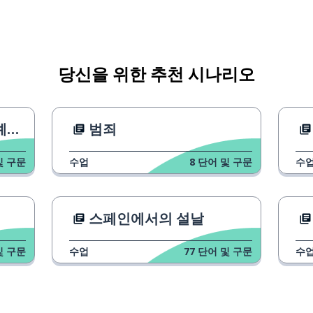
당신을 위한 추천 시나리오
하다
편
범죄
및 구문
수업
8
단어 및 구문
수
스페인에서의 설날
및 구문
수업
77
단어 및 구문
수