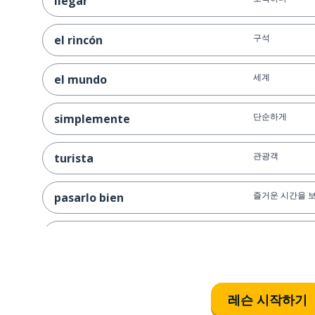
llegar
구석
el rincón
세계
el mundo
단순하게
simplemente
관광객
turista
즐거운 시간을 
pasarlo bien
오다
venir
기념하다
celebrar
레슨 시작하기
말하다