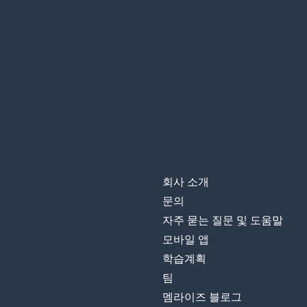
teñir
기념물
el monumento
대표적인
representativo
초록색
verde
구독하다
suscribirse
회사 소개
둘은 다르다
no es lo mismo
문의
자주 묻는 질문 및 도움말
채널을 구독해 
suscríbete al canal
모바일 앱
학습계획
팀
멤라이즈 블로그