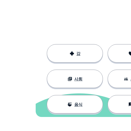
importante
국가; 나라
el país
신나는
emocionante
느끼다 (자기 자
sentirse
강
성격
la personalidad
사회
(임시의) ~이다
estar
전통
la tradición
음식
하다; 만들다
hacer
전달