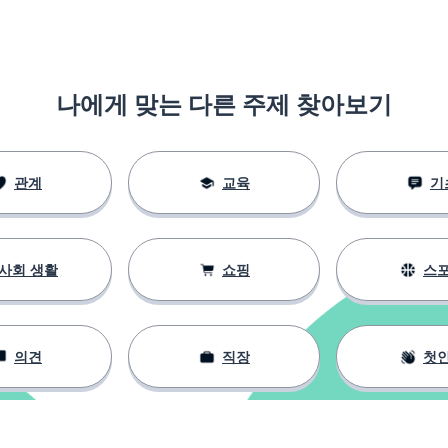
나에게 맞는 다른 주제 찾아보기
신 스스로)
관계
교육
기
사회 생활
쇼핑
스
의견
직장
첫