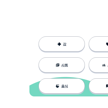
recordar
만일 ~ 한다면
si
원하다
quieres
여기 근처
por aquí
강
사회
음식