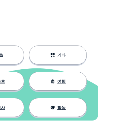
초
기타
포츠
여행
인사
활동