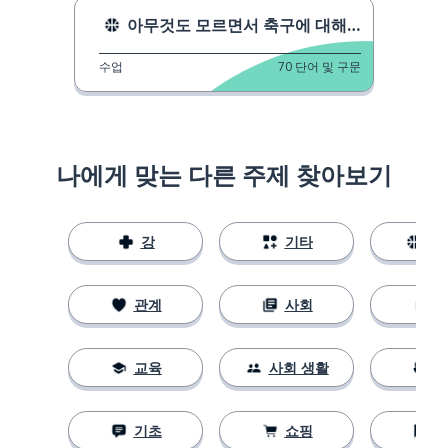
아무것도 모르면서 축구에 대해 이야기하기
수업
70
단어 및 구문
나에게 맞는 다른 주제 찾아보기
강
기타
스
관계
사회
교육
사회 생활
기초
쇼핑