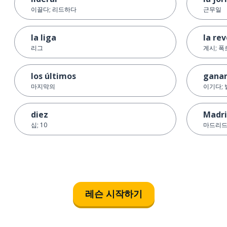
이끌다; 리드하다
근무일
la liga
la re
리그
계시; 폭
los últimos
gana
마지막의
이기다; 
diez
Madr
십; 10
마드리
레슨 시작하기