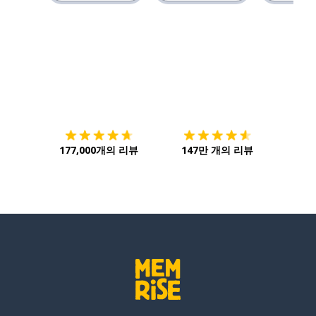
다운로드하기
앱 스토어
시작하
177,000개의 리뷰
147만 개의 리뷰