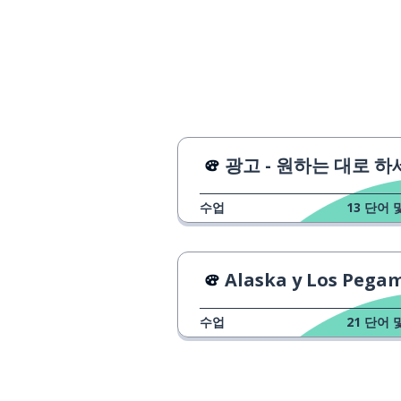
la pasión
(비밀 등을) 드
desvelar
보다
mirar
유발하다; 야기
provocar
광고 - 원하는 대로 하세요 
폭발하다; 터지
estallar
수업
13
단어 
모르다; 무시하
desconocer
Alaska y Los Pegamoides - Baila
원
el círculo
수업
21
단어 
눈
los ojos
새로운