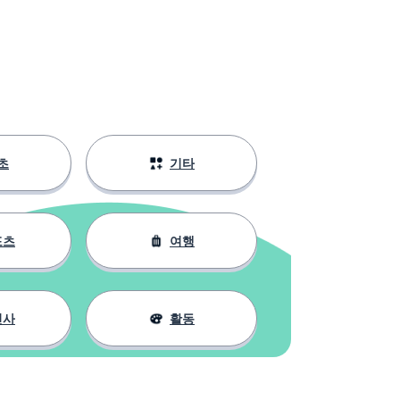
초
기타
포츠
여행
인사
활동