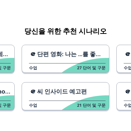
러내다; 폭로하다
당신을 위한 추천 시나리오
하다
I
단편 영화: 나는 ...를 좋아해요
다
및 구문
수업
27
단어 및 구문
수
다
ndo
씨 인사이드 예고편
및 구문
수업
21
단어 및 구문
수