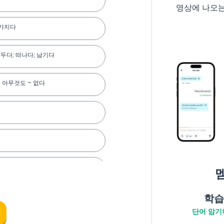
영상에 나오
 가지다
만두다; 떠나다; 남기다
; 아무것도 ~ 없다
학습
단어 암기