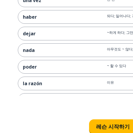
una vez
되다; 일어나다;
haber
~하게 하다; 그
dejar
아무것도 ~ 않다
nada
~ 할 수 있다
poder
이유
la razón
환상
la fantasía
나이
la edad
레슨 시작하기
보다