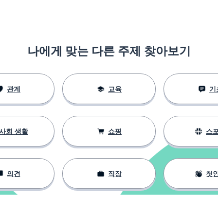
나에게 맞는 다른 주제 찾아보기
관계
교육
기
사회 생활
쇼핑
스
의견
직장
첫