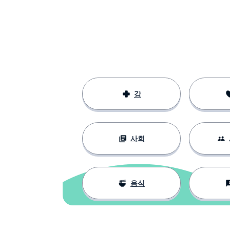
nuevo
용서
el perdón
강
사회
음식