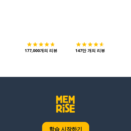
다운로드하기
앱 스토어
시작하
177,000개의 리뷰
147만 개의 리뷰
학습 시작하기