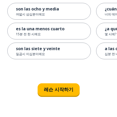
son las ocho y media
¿cuán
여덟시 삼십분이에요
너의 데
es la una menos cuarto
¿a qu
15분 전 한 시예요
몇 시에?
son las siete y veinte
a las
일곱시 이십분이에요
십분 전
레슨 시작하기