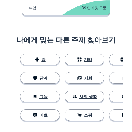
수업
39
단어 및 구문
나에게 맞는 다른 주제 찾아보기
강
기타
스
관계
사회
교육
사회 생활
기초
쇼핑