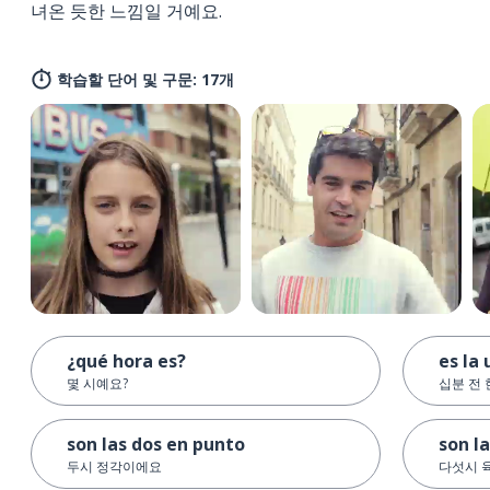
녀온 듯한 느낌일 거예요.
학습할 단어 및 구문: 17개
¿qué hora es?
es la
몇 시예요?
십분 전
son las dos en punto
son la
두시 정각이에요
다섯시 